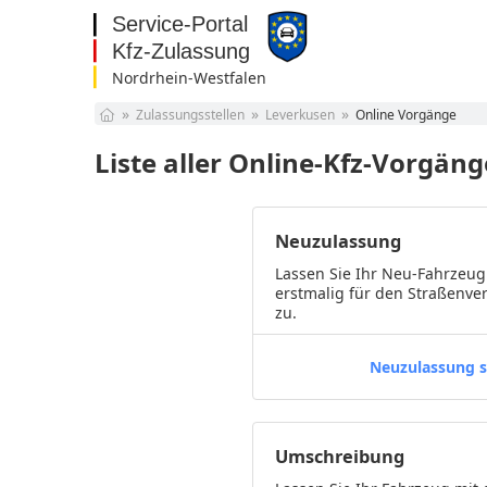
Nordrhein-Westfalen
Baden-Württemberg
Zulassungsstellen
Leverkusen
Online Vorgänge
Bayern
Berlin
Liste aller Online-Kfz-Vorgän
Brandenburg
Bremen
Hamburg
Neuzulassung
Hessen
Mecklenburg-
Lassen Sie Ihr Neu-Fahrzeug
Vorpommern
Niedersachsen
erstmalig für den Straßenve
zu.
Nordrhein-Westfalen
Rheinland-Pfalz
Saarland
Neuzulassung s
Sachsen
Sachsen-Anhalt
Schleswig-Holstein
Umschreibung
Thüringen