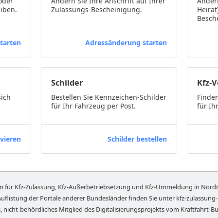
oder
Ändern Sie Ihre Anschrift auf Ihrer
Ändern
iben.
Zulassungs-Bescheinigung.
Heirat
Besch
tarten
Adressänderung starten
Schilder
Kfz-
sich
Bestellen Sie Kennzeichen-Schilder
Finden
für Ihr Fahrzeug per Post.
für Ih
vieren
Schilder bestellen
rm für Kfz-Zulassung, Kfz-Außerbetriebsetzung und Kfz-Ummeldung in
Nordr
Auflistung der Portale anderer Bundesländer finden Sie unter
kfz-zulassung
, nicht-behördliches Mitglied des Digitalisierungsprojekts vom Kraftfahrt-Bu