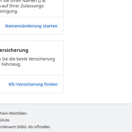
 Sie Ihren Namen (z.B.
) auf Ihrer Zulassungs-
einigung.
Namensänderung starten
Versicherung
 Sie die beste Versicherung
r Fahrzeug.
Kfz-Versicherung finden
hein-Westfalen
.
-24.de
.
ndesamt (KBA). Als offizielles