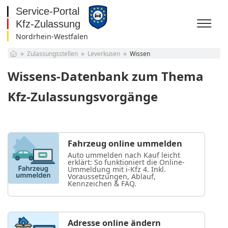
Nordrhein-Westfalen
Baden-Württemberg
Zulassungsstellen
Leverkusen
Wissen
Bayern
Berlin
Wissens-Datenbank zum Thema
Brandenburg
Bremen
Kfz-Zulassungsvorgänge
Hamburg
Hessen
Mecklenburg-
Vorpommern
Niedersachsen
Fahrzeug online ummelden
Nordrhein-Westfalen
Auto ummelden nach Kauf leicht
Rheinland-Pfalz
erklärt: So funktioniert die Online-
Ummeldung mit i-Kfz 4. Inkl.
Saarland
Voraussetzungen, Ablauf,
Sachsen
Kennzeichen & FAQ.
Sachsen-Anhalt
Schleswig-Holstein
Thüringen
Adresse online ändern